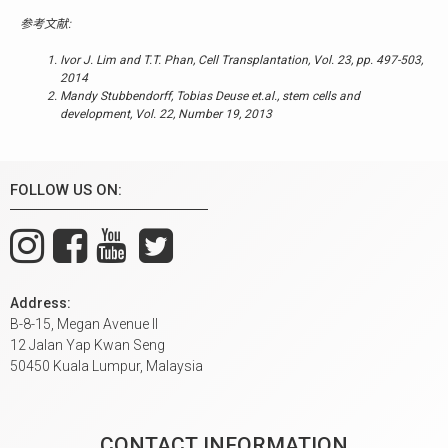
参考文献:
Ivor J. Lim and T.T. Phan, Cell Transplantation, Vol. 23, pp. 497-503,
2014
Mandy Stubbendorff, Tobias Deuse et.al., stem cells and
development, Vol. 22, Number 19, 2013
FOLLOW US ON:
Address:
B-8-15, Megan Avenue II
12 Jalan Yap Kwan Seng
50450 Kuala Lumpur, Malaysia
CONTACT INFORMATION