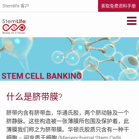
Stemlife 客户
索取免费资料手册
STEMLIFE BERHAD
Secure your family's future health by
storing your newborn's stem cells with
StemLife, the pioneer of the cord blood
banking industry in Malaysia.
METASCREEN
If you’re pregnant or your baby is less than
STEM CELL BANKING
6 months old, find out if your baby is
carrying life-threatening metabolic
disorders that could affect his future.
VISIT WEBSITE
什么是脐带膜?
脐带内含有脐带血，华通氏胶，两个脐动脉及一个
脐静脉。这些构造被一张薄膜所包围及保护着，此
薄膜我们称之为脐带膜。华顿氏胶质只含有一种干
细胞 – 间充质干细胞 (Mesenchymal Stem Cells,