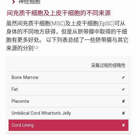
神经细胞
间充质干细胞及上皮干细胞的不同来源
虽然间充质干细胞(MSC)及上皮干细胞(EpSC)可从
身体的不同地方获得，但是从脐带膜中取得的干细
胞有更多好处。 以下列表总结了一些脐带膜与其它
来源的分别
:
1,2
华
采集过程的侵略性
顿
脐
来
骨
脂
胎
✔
氏
带
源
髓
肪
盘
胶
膜
✔
质
✘
✘
✘