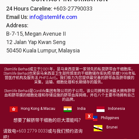
24 Hours Careline:
+603-27790033
Email Us:
info@stemlife.com
Address:
B-7-15, Megan Avenue II
12 Jalan Yap Kwan Seng
50450 Kuala Lumpur, Malaysia
Stemlife Berhad成立于2001年，是马来西亚第一家领先的私营脐带血干细胞库。
Stemlife Berhad也荣获马来西亚卫生部所颁发的干细胞储存库执照(依据1998年私
营医疗机构及服务法,PHFS Act)。我们极力为您提供最完善的脐带血及脐带膜的
采集，运输、细胞处理和长期储存的服务。
Stemlife Berhad是Cordlife集团有限公司的子公司，该公司拥有亚洲最大拥有脐带
血和脐带膜的细胞处理和存储设施的脐带血库网络，并在八个主要市场拥有自己
的品牌。
Hong Kong & Macau
India
Indonesia
X
Malaysia
Myanmar
Philippines
想要了解脐带干细胞的巨大潜能吗？
Singapore
Bangladesh
Brunei
请致电+603 2779 0033或与我们预约咨询
Thailand
吧！