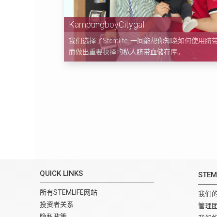
KampungboyCitygal
我们选择了Stemlife, 一间能帮你知晓如何使用脐
而做出重要抉择的私人脐带血储存库。
QUICK LINKS
STE
Instagram
所有STEMLIFE网站
Facebook
You Tube
Twitter
我们
投资者关系
管理
隐私政策