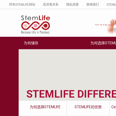
所有STEMLIFE网站
投资者关系
隐私政策
联络我们
STEM
STEMLIFE BERHAD
METASCREEN
Secure your family's future health by
If you’re pregnant or your bab
storing your newborn's stem cells with
6 months old, find out if your
StemLife, the pioneer of the cord blood
carrying life-threatening meta
banking industry in Malaysia.
disorders that could affect his
VISIT WEBSITE
为何储存
为何选择STEMLI
脐带血
为何选择STEMLIFE
价格配套
新闻
脐带血
为何选择STEMLIFE
储存配套
Regen 简报
为何储存脐带血
STEMLIFE的优势
立即注册
影片中心
可治疗的疾病
CellOptima™ 独家专利技术
索取免费资料手册
新闻
STEMLIFE DIFFER
登记步骤
优良的移植记录
脐带血的收取步骤
脐带膜/组织的移植记录
为何选择STEMLIFE
STEMLIFE的优势
Ce
为何使用抗冻袋?
AABB 国际认证