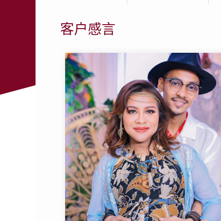
有关脐带血的常见问题
客户感言
客户感言
储存指南
真人真事
干细胞治疗医疗机构
储存脐带血和冠状病毒的常见问题