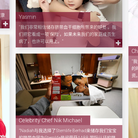
健康
Yasmin
“我们非常相信储存脐带血干细胞所带来的好处 。我
们把它看成一项‘保险’，如果未来我们的家庭成员生
病了，也许可以用上。"
Ch
“
的
资
Celebrity Chef Nik Michael
“Nadiah与我选择了Stemlife Berhad来储存我们宝宝
的脐带血因为Stemlife是间荣获AABB 国际认证的脐