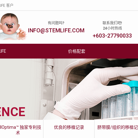
LIFE 客户
有问题吗?
联系我们吧!
y is less than
24小时热线
INFO@STEMLIFE.COM
INSTAGRAM
FACEBOOK
YOU TUBE
TWITTER
 baby is
+603-27790033
bolic
 future.
FE
价格配套
脐带膜
关于STEMLIFE
活动与优惠
脐带膜
我们的成就
Cordlife Webinars
为何储存脐带膜
管理团队
最新活动与优惠
脐带组织
我们的实验室
StemLife 赠品
ENCE
脐带膜的的收取步骤
我们的专属递送团队
朋友推荐
有关脐带膜的常见问题
加入我们
活动更新
llOptima™ 独家专利技
优良的移植记录
脐带膜/组织的移植
术