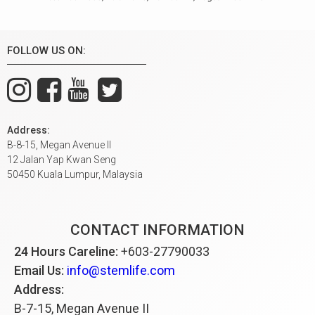
FOLLOW US ON:
Address:
B-8-15, Megan Avenue II
12 Jalan Yap Kwan Seng
50450 Kuala Lumpur, Malaysia
CONTACT INFORMATION
24 Hours Careline:
+603-27790033
Email Us:
info@stemlife.com
Address:
B-7-15, Megan Avenue II