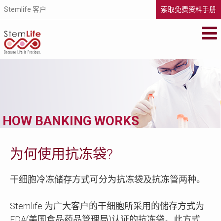
Stemlife 客户
索取免费资料手册
STEMLIFE BERHAD
Secure your family's future health by
storing your newborn's stem cells with
StemLife, the pioneer of the cord blood
banking industry in Malaysia.
METASCREEN
If you’re pregnant or your baby is less than
HOW BANKING WORKS
6 months old, find out if your baby is
carrying life-threatening metabolic
disorders that could affect his future.
VISIT WEBSITE
为何使用抗冻袋?
干细胞冷冻储存方式可分为抗冻袋及抗冻管两种。
Stemlife 为广大客户的干细胞所采用的储存方式为
FDA(美国食品药品管理局)认证的抗冻袋。此方式