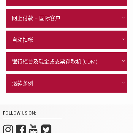
Ref-1: 母亲或父亲的身份证号码
网上付款 – 国际客户
Ref-2: 手机号码
可通过马来西亚各大银行即时转账至大众银行
账号:
3-1370080-26
账户持有人姓名:
STEMLIFE BERHAD
自动扣帐
前往
, 根据指示完成
https://stemlife.flywire.com
收款人参考的信息: 母亲或父亲的身份证号码
付款。
其他付款细节: 手机号码
点击
查阅付款指南。
此处
银行柜台及现金或支票存款机 (CDM)
点击
, 下载卡付款授权表格。
此处
请将单据发送至电邮
或
finance@stemlife.com
请将已填写并签名的表格发送至电邮
讯息至
。
+6016-261 6112
仅限于大众银行。
或
或讯息至
finance@stemlife.com
+6016-
退款条例
支票收款人
STEMLIFE BERHAD
。
261 6112
银行账号:
3-1370080-26
StemLife会根据以下情况退款：
请将单据发送至电邮
finance@stemlife.com
或
讯息至
+6016-261 6112
，同时注明以下资料：
FOLLOW US ON:
如果主治医生无法收取脐带血 / 脐带组织单
母亲或父亲的全名
元，所有支付于 StemLife 的费用将全额退还