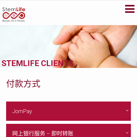
STEMLIFE BERHAD
Secure your family's future health by
storing your newborn's stem cells with
StemLife, the pioneer of the cord blood
banking industry in Malaysia.
METASCREEN
If you’re pregnant or your baby is less than
STEMLIFE CLIENTS
6 months old, find out if your baby is
carrying life-threatening metabolic
disorders that could affect his future.
VISIT WEBSITE
付款方式
JomPay
网上银行服务 – 即时转账
Biller Code
: 72181