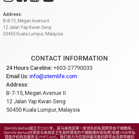
除了在无法收取脐带血/脐带组织单元之情况
母亲或父亲的身份证号码
下退款，请参阅您与 StemLife 签订的服务协
手机号码
Address:
议中所提及的其他退款条款
B-8-15, Megan Avenue II
合同号码
12 Jalan Yap Kwan Seng
退款条款主要受限于服务协议。本退款条款若
50450 Kuala Lumpur, Malaysia
与销售协议有所差异皆以服务协议之条款为准
更新于2021年8月
CONTACT INFORMATION
24 Hours Careline:
+603-27790033
Email Us:
info@stemlife.com
Address:
B-7-15, Megan Avenue II
12 Jalan Yap Kwan Seng
50450 Kuala Lumpur, Malaysia
Stemlife Berhad成立于2001年，是马来西亚第一家领先的私营脐带血干细胞库。
Stemlife Berhad也荣获马来西亚卫生部所颁发的干细胞储存库执照(依据1998年私
营医疗机构及服务法,PHFS Act)。我们极力为您提供最完善的脐带血及脐带膜的