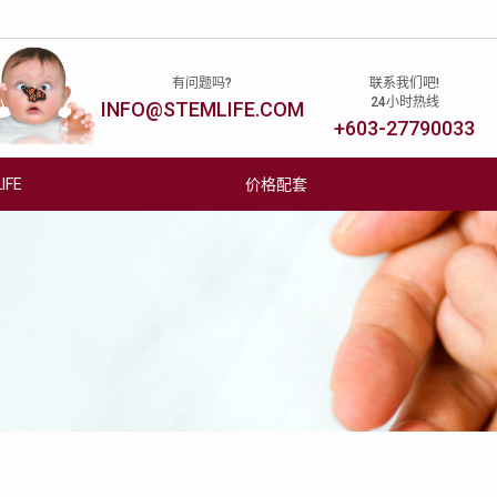
有问题吗?
联系我们吧!
y is less than
24小时热线
INFO@STEMLIFE.COM
INSTAGRAM
FACEBOOK
YOU TUBE
TWITTER
 baby is
+603-27790033
bolic
 future.
FE
价格配套
脐带膜
关于STEMLIFE
活动与优惠
脐带膜
我们的成就
Cordlife Webinars
为何储存脐带膜
管理团队
最新活动与优惠
脐带组织
我们的实验室
StemLife 赠品
脐带膜的的收取步骤
我们的专属递送团队
朋友推荐
有关脐带膜的常见问题
加入我们
活动更新