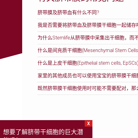
有关脐带血的常见问题
客户感言
脐带膜及脐带血有什么不同?
储存指南
我是否需要将脐带血及脐带膜干细胞一起储存
最主要的分别在于从中可取得的干细胞种类。
真人真事
为什么Stemlife从脐带膜中采集出干细胞，而
我们鼓励您把宝宝的脐带血及脐带膜一并储存起来。
脐带血富含能够制造各类型血液及免疫细胞的造血干细胞(H
有血液疾病等。
干细胞治疗医疗机构
什么是间充质干细胞(Mesenchymal Stem Cells,
华通氏胶只可以采集出一种干细胞。 相比较下，脐
储存脐带血和冠状病毒的常见问题
氏胶的每立方公分只可获得约5万4千个干细胞。再说
另一方面， 脐带膜含有另外两种独特且强效的干细胞， 即间充质干细胞
什么是上皮干细胞(Epithelial stem cells, EpSCs
间充质干细胞(MSCs)是构成我们体内结构组织（
胞) 。这么一来， 我们协助您全面的保障您宝宝及
织和内脏的修复及其他疾病的治疗上都有着明显的帮
腺及其他分泌细胞、还有围绕着重要器官（如肝脏）
它在治疗疾病及修复损伤组织/器官这方面表
家里的其他成员也可以使用宝宝的脐带膜干细
上皮干细胞EpSCs可说是表皮和皮肤再生的重要来
能够分化成为脂肪、软骨、肌肉、皮肤和神经细
它可形成连接、支持或包围其他身体结构的软
既然脐带膜干细胞使用时可能不需要配对，那
有可能。 从脐带膜采集出来的干细胞拥有调节及抑制
如果与造血干细胞(HSCs)一并使用， MS
临床应用前研究显示EpSC在治疗软组织创
带膜干细胞的表面带有HLA-G和HLA-E抗原，
大多数的临床前研究指出MSCs通过营养改
每个宝宝的脐带膜都是个丰富的间充质干细胞（MSC
信在不久的将来定能确定这个特质。
新加坡眼科研究院及京都府立医科大学都曾发
在不同动物种类持续进行MSCs临床应用前
胞应用时， 小孩长大后使用的机率也随着增加。 拥
干细胞来源作治疗- 自身的干细胞或者他人的干细胞
X
想要了解脐带干细胞的巨大潜