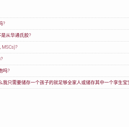
吗?
不是从华通氏胶?
 这么一来，您可是储存3种独特的干细胞种类，而且可以更全面地保障
aematopoietic Stem Cells, HSC)。这些干细胞已经成
 MSCs)?
带膜则可采集出两种干细胞。不仅如此， 脐带膜可采集出较高密度的干细
， Stemlife是全马来西亚唯一一间干细胞储存库获得专利技术从脐带
(Mesenchymal Stem Cells, MSCs)及上皮干细胞(Epithelia
)?
如骨骼、软骨、肌肉、纤维组织和脂肪）的基本细胞单位。 间充质干细胞的
家人的未来健康。
助。 间充质干细胞是形成我们身体结构组织的细胞单位，如骨骼、软骨
的细胞。 间充质干细胞及上皮干细胞的独特分化能力让它们成为细胞治
现出巨大的潜力
胞吗?
源。上皮干细胞的医疗价值在于:
胞的MSCs ，提升了它在恢复伤口、修复骨骼与软骨， 以及其他神经
骨组织，包括皮肤、眼角膜、肝脏表皮、胰脏表皮及神经。
么我只需要储存一个孩子的就足够全家人或储存其中一个孪生宝宝
受赠者的免疫细胞的特质。 也就是说， 这些干细胞一旦移植入受赠者体
Cs可以增加脐带血干细胞移植的成功率。
伤，尤其在烧伤、辐射灼伤和糖尿病溃疡方面都有着显著的疗效。
能够压抑受赠者体内负责排斥外来细胞的发炎细胞及免疫细胞。这个理论虽然还
善以及免疫调整以达到它的医学疗效。
s） 和上皮干细胞（EpSCs）的来源。我们鼓励父母将每个小孩的 干
表有关利用上皮细胞治疗多种眼表疾病的文献。他们都报道说他们的病人
实验,，研究人类疾病的 治疗方案，例如神经退化疾病、癌症、心脏病、中
有抑制免疫系统特质的这些干细胞， 在未来可能为家人提供更多治疗选择
。临床治疗 初期一般上都优先考虑病人自身的干细胞。