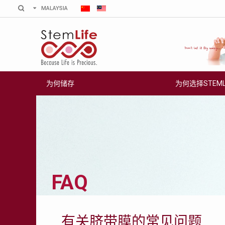
MALAYSIA
SINGAPORE
STEMLIFE BERHAD
METASCREEN
INDIA
HONG KONG
Secure your family's future health by
If you’re pregnant or your bab
storing your newborn's stem cells with
6 months old, find out if your
(CORDLIFE)
StemLife, the pioneer of the cord blood
carrying life-threatening meta
banking industry in Malaysia.
HONG KONG
disorders that could affect his
(HEALTHBABY)
VISIT WEBSITE
为何储存
为何选择STEMLI
INDONESIA
PHILIPPINES
MYANMAR
脐带血
为何选择STEMLIFE
价格配套
新闻
BANGLADESH
脐带血
为何选择STEMLIFE
储存配套
Regen 简报
为何储存脐带血
STEMLIFE的优势
立即注册
影片中心
可治疗的疾病
CellOptima™ 独家专利技术
索取免费资料手册
新闻
FAQ
登记步骤
优良的移植记录
脐带血的收取步骤
脐带膜/组织的移植记录
有关脐带膜的常见问题
为何使用抗冻袋?
AABB 国际认证