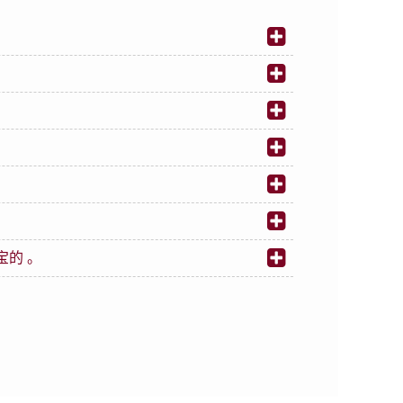
您宝宝及家人的未来健康。
功地被使用在治疗多种疾病，例如白血病、淋巴癌及一些癌症还
胞量，每平方公分可取得约2千万个干细胞， 而华通
膜中分离及培植出干细胞(即间充质干细胞及上皮干细
l Stem Cells, EpSCs)。 这些干细胞对于损伤组
医疗价值在于:
及肌肉。上皮干细胞则可形成皮肤、毛发、眼角、汗
疗及再生医学的主角之一。
和骨科方面的应用潜力
的 。
内， 不会被受赠者的免疫系统所排斥。 这是因为脐
在发展研究阶段当中， 但是就目前的研究结果， 相
细胞都储存起来，因为当科技日益发达并开发更多干细
已经完全痊愈。
风、甲型糖尿病、帕金森病、肺病和肝脏疾病等等。
。 不但如此， 移植医生也会视病情而选择最适合的